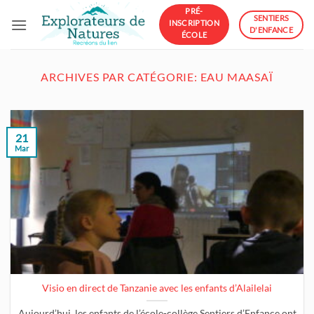
Passer
PRÉ-
SENTIERS
INSCRIPTION
au
D'ENFANCE
ÉCOLE
contenu
ARCHIVES PAR CATÉGORIE:
EAU MAASAÏ
21
Mar
Visio en direct de Tanzanie avec les enfants d’Alailelai
Aujourd’hui, les enfants de l’école-collège Sentiers d’Enfance ont