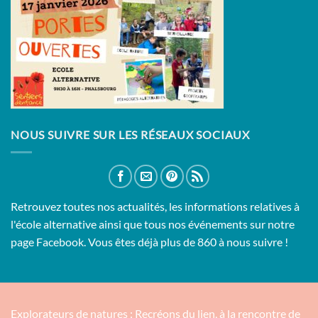
NOUS SUIVRE SUR LES RÉSEAUX SOCIAUX
Retrouvez toutes nos actualités, les informations relatives à
l'école alternative ainsi que tous nos événements sur notre
page Facebook. Vous êtes déjà plus de 860 à nous suivre !
Explorateurs de natures : Recréons du lien, à la rencontre de