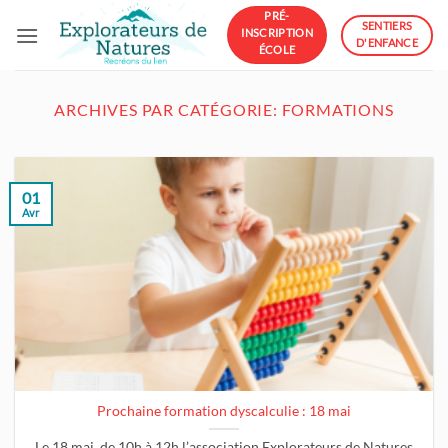
Passer
PRÉ-
SENTIERS
INSCRIPTION
au
D'ENFANCE
ÉCOLE
contenu
ARCHIVES PAR CATÉGORIE:
FORMATIONS
01
Avr
Prochaine formation dyscalculie : 18 mai
Le 18 mai, de 10h à 12h l’association Explorateurs de Natures