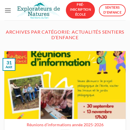
Passer
PRÉ-
SENTIERS
INSCRIPTION
au
D'ENFANCE
ÉCOLE
contenu
ARCHIVES PAR CATÉGORIE:
ACTUALITÉS SENTIERS
D’ENFANCE
31
Août
Réunions d’informations année 2025-2026