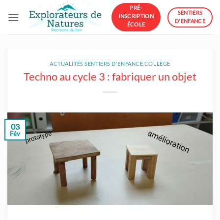
Passer
PRÉ-
SENTIERS
INSCRIPTION
au
D'ENFANCE
ÉCOLE
contenu
ACTUALITÉS SENTIERS D'ENFANCE
,
COLLÈGE
Techno au cycle 3 : fabriquer un objet
03
Fév